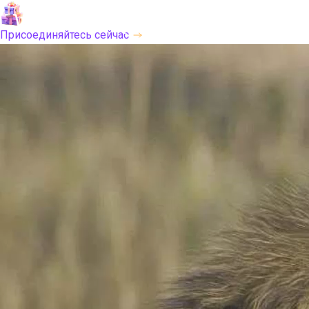
Новая технология генерации видео в HitPaw VikPea
Присоединяйтесь сейчас
Медиа сделаны
превосходно
Мгновенно улучшайте свои видео и фото: превращайте
размытое в блестящее качество с помощью AI за секунды