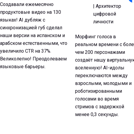
Создавали ежемесячно
| Архитектор
продуктовые видео на 130
цифровой
языках! AI дубляж с
личности
синхронизацией губ сделал
наши версии на испанском и
Морфинг голоса в
арабском естественными, что
реальном времени с бол
увеличило CTR на 37%.
чем 200 персонажами
Великолепно! Преодолеваем
создаёт нашу виртуальну
языковые барьеры.
вселенную! AI-идолы
переключаются между
взрослыми, молодыми и
роботизированными
голосами во время
стримов с задержкой
менее 0,3 секунды.