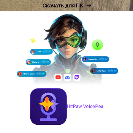
Скачать для ПК
HitPaw VoicePea
Реальное время AI Изменение голоса с более чем 200