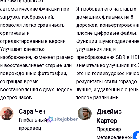
HitPaw предлагает
автоматические функции при
Я пробовал его на старых
загрузке изображений,
домашних фильмах на 8
позволяя легко сравнивать
дорожек, конвертированн
оригиналы и
плохие цифровые файлы.
отредактированные версии.
Функции шумоподавления
Улучшает качество
улучшения лиц и
изображения, изменяет размер
преобразования SDR в HD
и восстанавливает старые или
значительно улучшили их. 
поврежденные фотографии,
это не голливудское качес
сокращая время
результаты стали гораздо
восстановления с двух недель
лучше, и удалённые сцен
до трёх часов.
теперь различимы.
Сара Чен
Джеймс
Глобальный
Картер
продавец
Продюсер
метавселенной