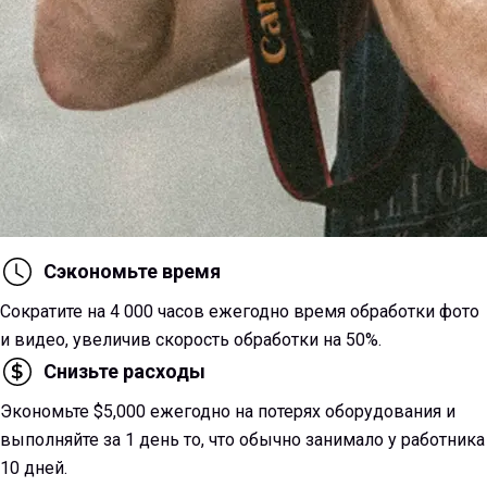
Фотография
Сэкономьте время
Фотографы, устали от бесконечной постобработки? Наше
Сократите на 4 000 часов ежегодно время обработки фото
одно-кликовое ИИ-улучшение мгновенно исправляет
и видео, увеличив скорость обработки на 50%.
недостаток света, размытость и старые фото. Идеально
Снизьте расходы
для свадеб, мероприятий и съёмок на природе. Сохраняйте
цвета и детали, обрабатывая сотни изображений сразу.
Экономьте $5,000 ежегодно на потерях оборудования и
Профессиональный результат в 5 раз быстрее — вы
выполняйте за 1 день то, что обычно занимало у работника
снимаете, мы улучшаем.
10 дней.