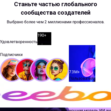
Станьте частью глобального
сообщества создателей
Выбрано более чем 2 миллионами профессионалов.
98
%
190
+
Удовлетворенность
Страны
1.4
М
+
Подписчики
7.3
М
+
Пользователи
itPaw FotorPea является то, что его мощная модель ИИ а