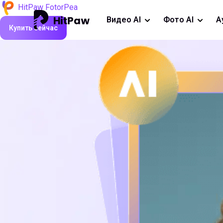
HitPaw FotorPea
Видео AI
Фото AI
А
Купить сейчас