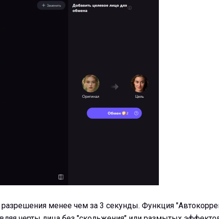
 разрешения менее чем за 3 секунды. Функция "Автокорре
авляя черты лица без "скольжения" или размытых эффекто