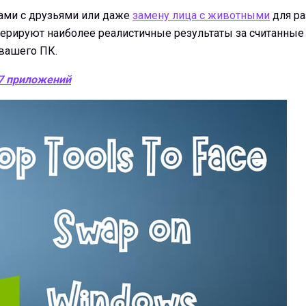
цами с друзьями или даже
замену лица с животными
для ра
нерируют наиболее реалистичные результаты за считанные
вашего ПК.
 7 приложений