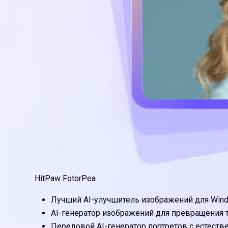
HitPaw FotorPea
Лучший AI-улучшитель изображений для Win
AI-генератор изображений для превращения 
Передовой AI-генератор портретов с естест