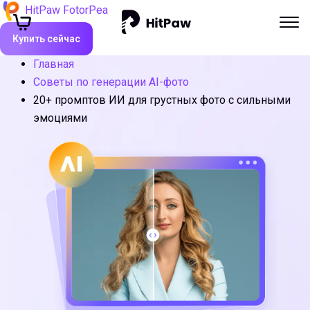
HitPaw FotorPea
Купить сейчас
Главная
Советы по генерации AI-фото
20+ промптов ИИ для грустных фото с сильными
эмоциями