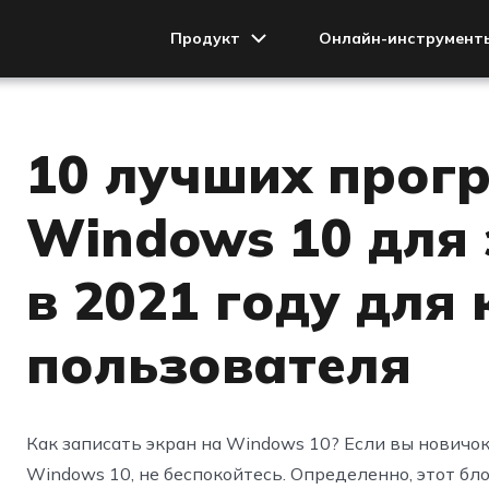
Продукт
Онлайн-инструмент
HitPaw Photo Enhancer
10 лучших прог
HitPaw Video Enhancer
Windows 10 для
HitPaw VoicePea
HitPaw Video Editor
в 2021 году для
HitPaw Compressor
пользователя
HitPaw MiraCut
Как записать экран на Windows 10? Если вы новичок 
Windows 10, не беспокойтесь. Определенно, этот бл